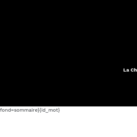
La Ch
fond=sommaire}{id_mot}