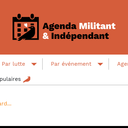
Par lutte
Par événement
Ag
pulaires
rd...