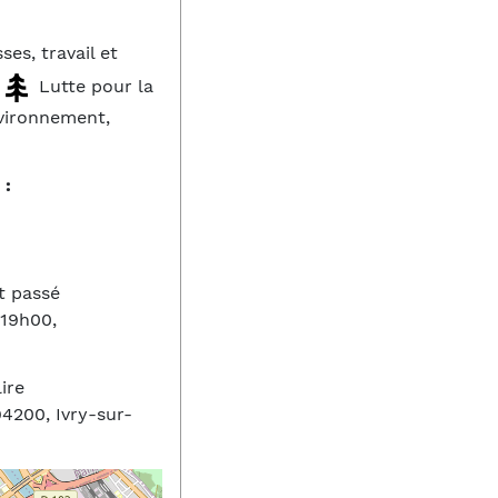
ses, travail et
Lutte pour la
nvironnement,
 :
t passé
 19h00,
lire
94200, Ivry-sur-