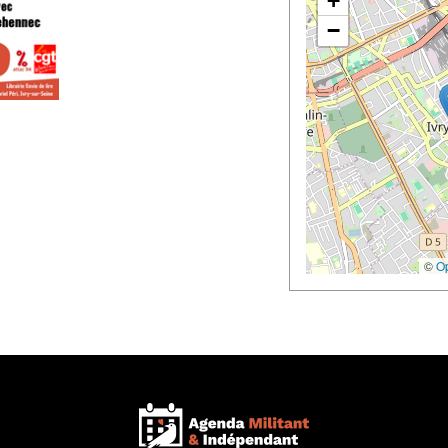
+
−
©
O