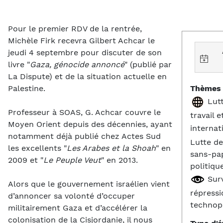
Pour le premier RDV de la rentrée,
Michèle Firk recevra Gilbert Achcar le
jeudi 4 septembre pour discuter de son
livre "
Gaza, génocide annoncé
" (publié par
La Dispute) et de la situation actuelle en
Thèmes 
Palestine.
Lutt
Professeur à SOAS, G. Achcar couvre le
travail e
Moyen Orient depuis des décennies, ayant
interna
notamment déjà publié chez Actes Sud
Lutte de
les excellents "
Les Arabes et la Shoah
" en
sans-pap
2009 et "
Le Peuple Veut
" en 2013.
politiqu
Surv
Alors que le gouvernement israélien vient
répressio
d’annoncer sa volonté d’occuper
technop
militairement Gaza et d’accélérer la
colonisation de la Cisjordanie, il nous