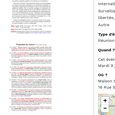
interna
Surveill
libertés
Autre
Type d'
Réunion
Quand ?
Cet évé
Mardi 9 
Où ?
Maison 
16 Rue S
+
−