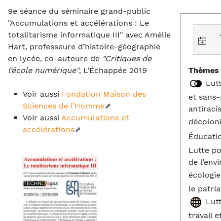
9e séance du séminaire grand-public
"Accumulations et accélérations : Le
totalitarisme informatique III" avec Amélie
Hart, professeure d’histoire-géographie
en lycée, co-auteure de
"Critiques de
Thèmes 
l’école numérique"
, L’Échappée 2019
Lutt
Voir aussi
Fondation Maison des
et sans-
Sciences de l’Homme
antiraci
Voir aussi
Accumulations et
décolon
accélérations
Éducati
Lutte po
de l’env
écologi
le patri
Lutt
travail e