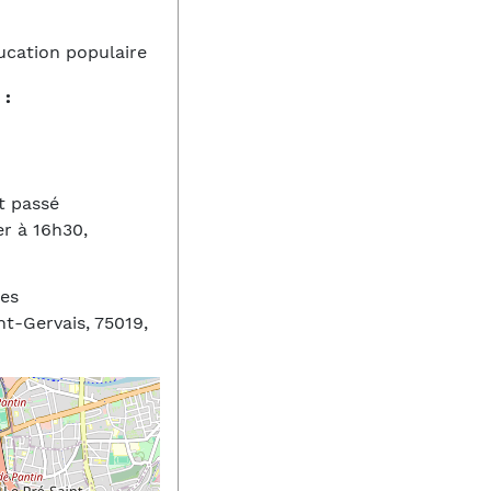
cation populaire
 :
t passé
er à 16h30,
ues
nt-Gervais, 75019,