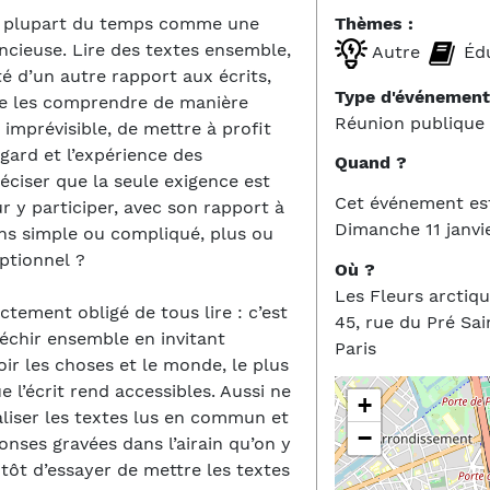
Thèmes :
 la plupart du temps comme une
lencieuse. Lire des textes ensemble,
Autre
Édu
ité d’un autre rapport aux écrits,
Type d'événement
de les comprendre de manière
Réunion publique
 imprévisible, de mettre à profit
gard et l’expérience des
Quand ?
préciser que la seule exigence est
Cet événement es
r y participer, avec son rapport à
Dimanche 11 janvi
ins simple ou compliqué, plus ou
ptionnel ?
Où ?
Les Fleurs arctiq
tement obligé de tous lire : c’est
45, rue du Pré Sai
léchir ensemble en invitant
Paris
ir les choses et le monde, le plus
e l’écrit rend accessibles. Aussi ne
+
raliser les textes lus en commun et
−
onses gravées dans l’airain qu’on y
lutôt d’essayer de mettre les textes