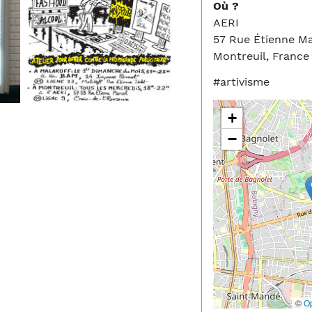
Où ?
AERI
57 Rue Étienne Ma
Montreuil, France
#artivisme
+
−
©
O