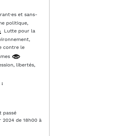
rant·es et sans-
me politique,
Lutte pour la
nvironnement,
 contre le
ismes
ssion, libertés,
 :
t passé
er 2024 de 18h00 à