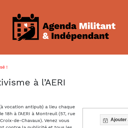
sé !
tivisme à l’AERI
 (à vocation antipub) a lieu chaque
de 18h à l’AERI à Montreuil (57, rue
Ajouter
 Croix-de-Chavaux). Venez vous
 contre la publicité et tous les